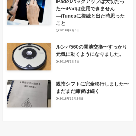
iPadのバックアップは大切だっ
た〜iPadは使用できません
―iTunesに接続と出た時思った
こと
2019年2月3日
ルンバ560の電池交換〜すっかり
元気に動くようになりました。
2019年1月7日
親指シフトに完全移行しました〜
まだまだ練習は続く
2018年12月24日