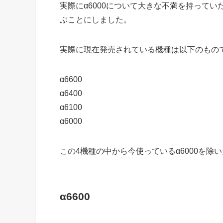
実際にα6000について大きな不満を持ってい
ぶことにしました。
実際に現在発売されている機種は以下のもので
α6600
α6400
α6100
α6000
この4機種の中から今使っているα6000を除
α6600