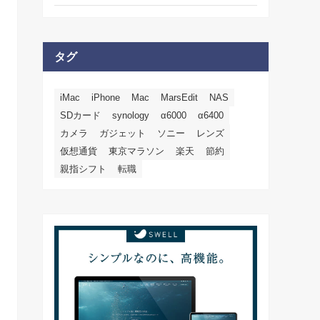
タグ
iMac
iPhone
Mac
MarsEdit
NAS
SDカード
synology
α6000
α6400
カメラ
ガジェット
ソニー
レンズ
仮想通貨
東京マラソン
楽天
節約
親指シフト
転職