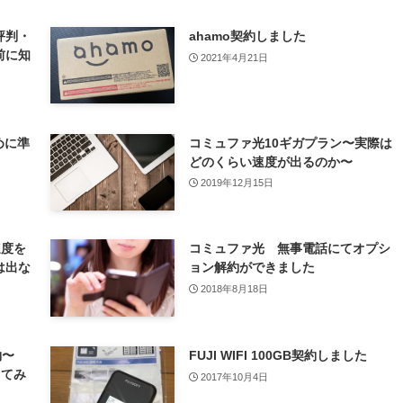
評判・
ahamo契約しました
前に知
2021年4月21日
めに準
コミュファ光10ギガプラン〜実際は
どのくらい速度が出るのか〜
2019年12月15日
速度を
コミュファ光 無事電話にてオプシ
は出な
ョン解約ができました
2018年8月18日
約〜
FUJI WIFI 100GB契約しました
してみ
2017年10月4日