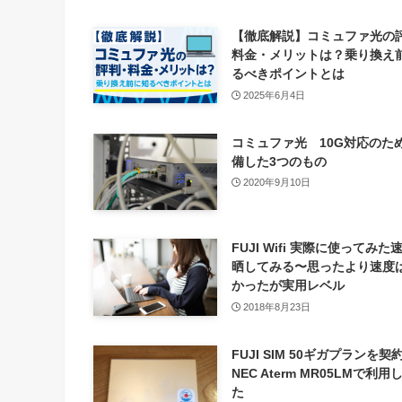
【徹底解説】コミュファ光の
料金・メリットは？乗り換え
るべきポイントとは
2025年6月4日
コミュファ光 10G対応のた
備した3つのもの
2020年9月10日
FUJI Wifi 実際に使ってみた
晒してみる〜思ったより速度
かったが実用レベル
2018年8月23日
FUJI SIM 50ギガプランを契
NEC Aterm MR05LMで利用
た