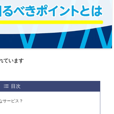
れています
目次
なサービス？