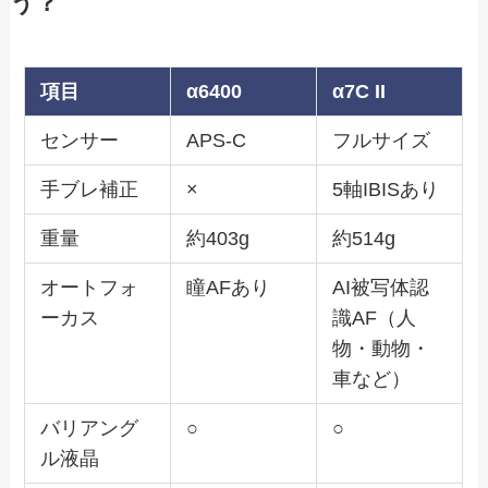
う？
項目
α6400
α7C II
センサー
APS-C
フルサイズ
手ブレ補正
×
5軸IBISあり
重量
約403g
約514g
オートフォ
瞳AFあり
AI被写体認
ーカス
識AF（人
物・動物・
車など）
バリアング
○
○
ル液晶