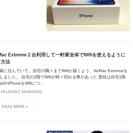
rMac Extreme２台利用して一軒家全体でWifiを使えるように
る方法
家に住んでいて、自宅の隅々までWifiが届くよう、AirMac Extremeを
しました。 自宅の2階でWifiが時々切れる事があった 普段は自宅1階
adやiPhoneをWifiにつ...
17年1月22日
2024年5月2日