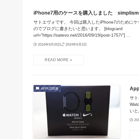
iPhone7用のケースを購入しました simplism Bi
サトエヴォです。 今回は購入したiPhone7のために
のでブログに書きたいと思います。 [blogcard
url="https://satevo.net/2016/09/19/post-1757/"] ...
2016年9月20日
2024年5月2日
Ap
APPLE関連
サト
Wa
いと
20