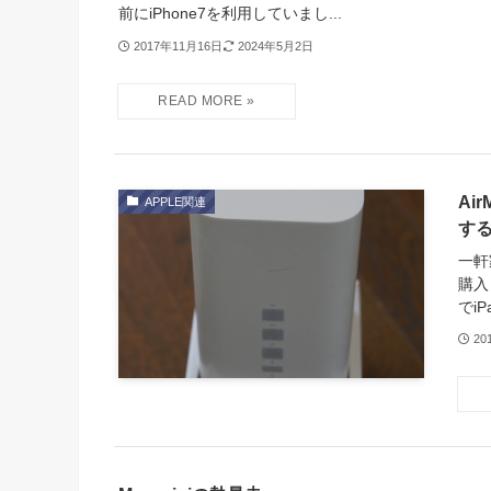
前にiPhone7を利用していまし...
2017年11月16日
2024年5月2日
Ai
APPLE関連
す
一軒
購入
でiP
20