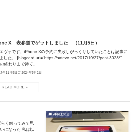
hone X 表参道でゲットしました （11月5日）
エヴォです。iPhone Xの予約に失敗しがっくりしていたことは記事に
た。 [blogcard url="https://satevo.net/2017/10/27/post-3028/"]
月の終わりまで待て...
17年11月5日
2024年5月2日
APPLE関連
しばらく触ってみて思
いになった 私は以