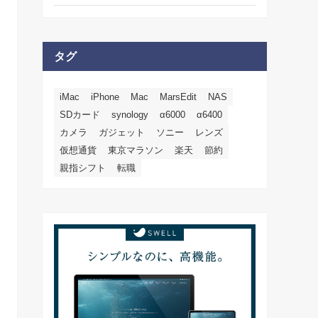
タグ
iMac
iPhone
Mac
MarsEdit
NAS
SDカード
synology
α6000
α6400
カメラ
ガジェット
ソニー
レンズ
仮想通貨
東京マラソン
楽天
節約
親指シフト
転職