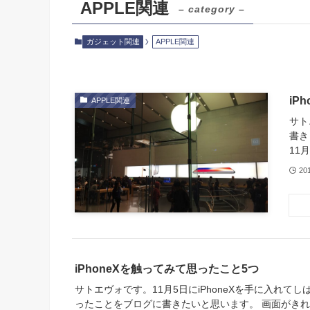
APPLE関連
– category –
ガジェット関連
APPLE関連
iP
APPLE関連
サト
書きまし
11
20
iPhoneXを触ってみて思ったこと5つ
サトエヴォです。11月5日にiPhoneXを手に入れて
ったことをブログに書きたいと思います。 画面がきれ