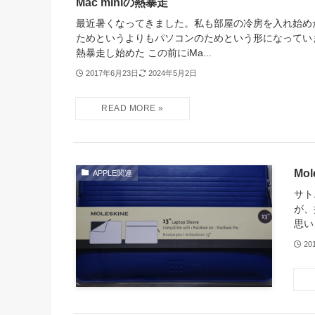
Mac miniの熱暴走
最近暑くなってきました。私も部屋の冷房を入れ始め
ためというよりもパソコンのためという形になっています。
熱暴走し始めた この前にiMa...
2017年6月23日
2024年5月2日
Mo
APPLE関連
サト
が、
思いま
20