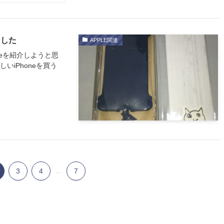
ました
APPLE関連
aseを紹介しようと思
いiPhoneを買う
3
4
...
7