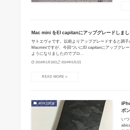
Mac mini をEl capitanにアップグレードしま
サトエヴォです。以前よりアップグレードすると調子
Macminiですが、今回ついにEl capitanにアップ
ようになりましたのでブロ...
2016年2月18日
2024年5月2日
iP
APPLE関連
ボ
いつ
ab