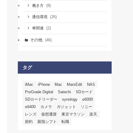
(9)
働き方
(26)
通信環境
(2)
車関連
その他
(46)
タグ
iMac
iPhone
Mac
MarsEdit
NAS
ProGrade Digital
Satechi
SDカード
SDカードリーダー
synology
α6000
α6400
カメラ
ガジェット
ソニー
レンズ
仮想通貨
東京マラソン
楽天
節約
親指シフト
転職