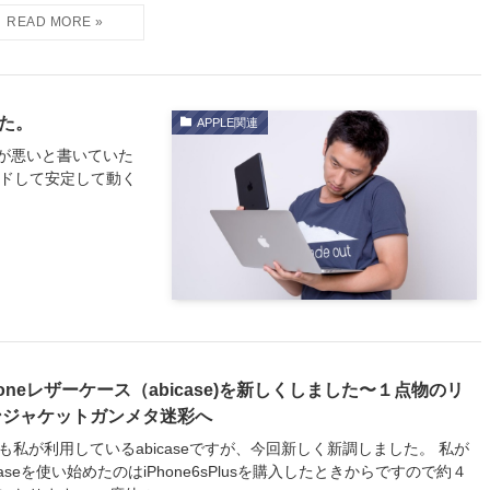
した。
APPLE関連
が悪いと書いていた
グレードして安定して動く
honeレザーケース（abicase)を新しくしました〜１点物のリ
ンジャケットガンメタ迷彩へ
も私が利用しているabicaseですが、今回新しく新調しました。 私が
icaseを使い始めたのはiPhone6sPlusを購入したときからですので約４