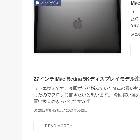
Ma
APPLE関連
サト
たの
ではM
20
27インチiMac Retina 5Kディスプレイモデ
サトエヴォです。今回ずっと悩んていたMacの買い替
したのでブログに書きたいと思います。 今回買い換え
買い換えのきっかけですが半...
2017年6月29日
2024年5月2日