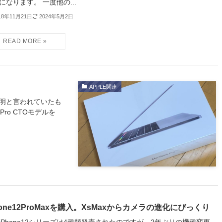
になります。 一度他の...
18年11月21日
2024年5月2日
APPLE関連
期不明と言われていたも
Pro CTOモデルを
hone12ProMaxを購入。XsMaxからカメラの進化にびっくり