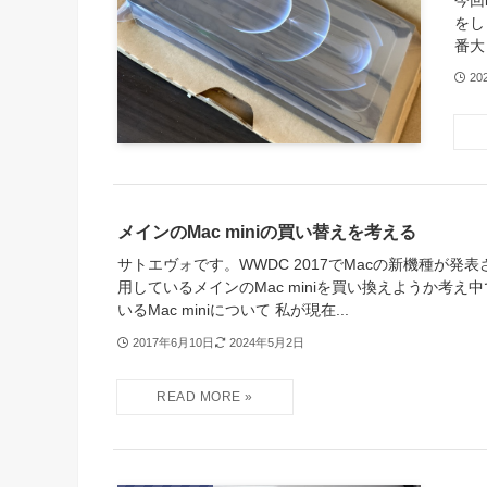
今回
をし
番大き
20
メインのMac miniの買い替えを考える
サトエヴォです。WWDC 2017でMacの新機種が発
用しているメインのMac miniを買い換えようか考え
いるMac miniについて 私が現在...
2017年6月10日
2024年5月2日