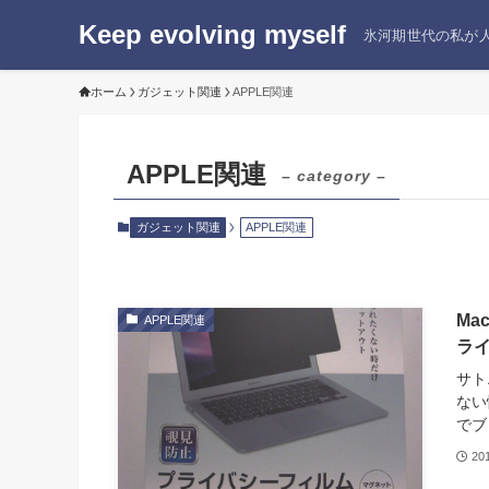
Keep evolving myself
氷河期世代の私が人
ホーム
ガジェット関連
APPLE関連
APPLE関連
– category –
ガジェット関連
APPLE関連
Ma
APPLE関連
ラ
サト
ない
でブ
20